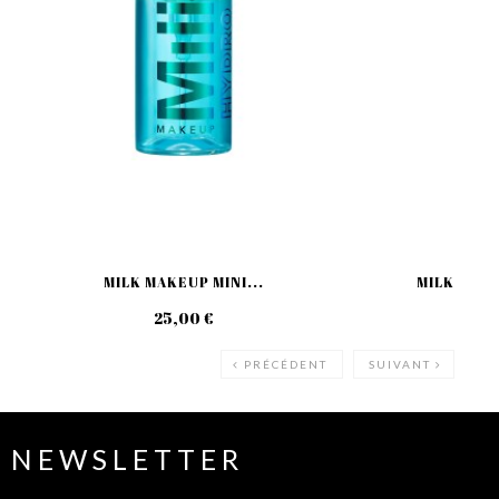
MILK MAKEUP MINI...
MILK MAKE
25,00 €
49
PRÉCÉDENT
SUIVANT
NEWSLETTER