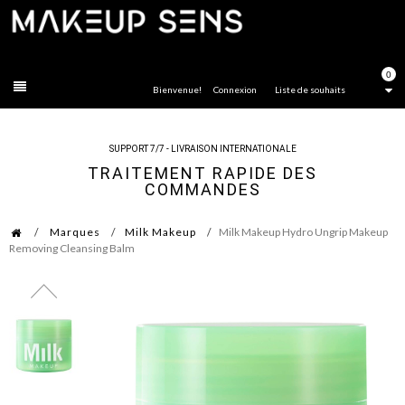
FERMER
0
Bienvenue!
Connexion
Liste de souhaits
SUPPORT 7/7 - LIVRAISON INTERNATIONALE
TRAITEMENT RAPIDE DES
COMMANDES
Marques
Milk Makeup
Milk Makeup Hydro Ungrip Makeup
Removing Cleansing Balm