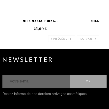
MILK MAKEUP MINI...
MILK MAKE
25,00 €
49
PRÉCÉDENT
SUIVANT
NEWSLETTER
OK
Restez informé de nos derniers arrivages cosmétiques.