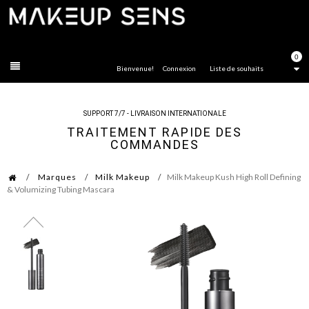
FERMER
0
Bienvenue!
Connexion
Liste de souhaits
SUPPORT 7/7 - LIVRAISON INTERNATIONALE
TRAITEMENT RAPIDE DES
COMMANDES
Marques
Milk Makeup
Milk Makeup Kush High Roll Defining
& Volumizing Tubing Mascara