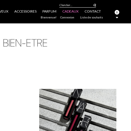
Chercher...
VEUX
ACCESSOIRES
PARFUM
CADEAUX
CONTACT
0
FERMER
Bienvenue!
Connexion
Liste de souhaits