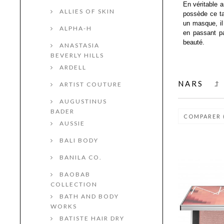
En véritable a
ALLIES OF SKIN
possède ce tal
un masque, il
ALPHA-H
en passant pa
beauté.
ANASTASIA
BEVERLY HILLS
ARDELL
NARS
ARTIST COUTURE
AUGUSTINUS
BADER
COMPARER 
AUSSIE
BALI BODY
BANILA CO.
BAOBAB
COLLECTION
BATH AND BODY
WORKS
BATISTE HAIR DRY