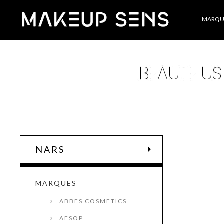
Catégories
MARQU
NARS
MARQUES
ABBES COSMETICS
AESOP