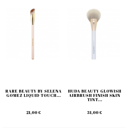
RARE BEAUTY BY SELENA
HUDA BEAUTY GLOWISH
GOMEZ LIQUID TOUCH...
AIRBRUSH FINISH SKIN
TINT...
21,00 €
31,00 €