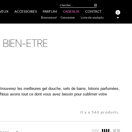
Chercher...
VEUX
ACCESSOIRES
PARFUM
CADEAUX
CONTACT
0
FERMER
Bienvenue!
Connexion
Liste de souhaits
 trouverez les meilleures gel douche, sels de bains, lotions parfumées,
Nous avons tout ce dont vous avez besoin pour sublimer votre
Il y a 563 produits.