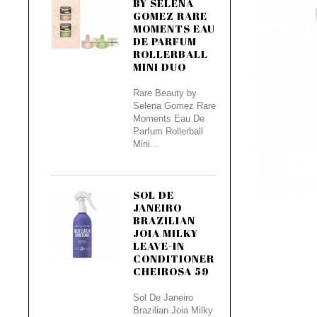
BY SELENA
GOMEZ RARE
MOMENTS EAU
DE PARFUM
ROLLERBALL
MINI DUO
Rare Beauty by
Selena Gomez Rare
Moments Eau De
Parfum Rollerball
Mini...
SOL DE
JANEIRO
BRAZILIAN
JOIA MILKY
LEAVE-IN
CONDITIONER
CHEIROSA 59
Sol De Janeiro
Brazilian Joia Milky