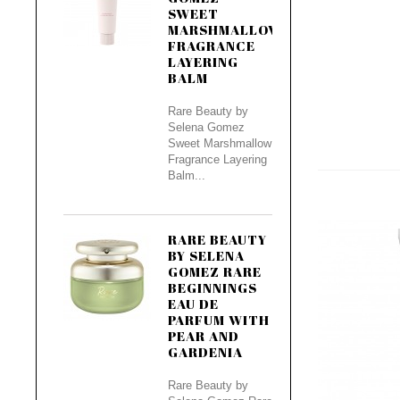
SWEET
MARSHMALLOW
FRAGRANCE
LAYERING
BALM
Rare Beauty by
Selena Gomez
Sweet Marshmallow
Fragrance Layering
Balm...
RARE BEAUTY
BY SELENA
GOMEZ RARE
BEGINNINGS
EAU DE
PARFUM WITH
PEAR AND
GARDENIA
Rare Beauty by