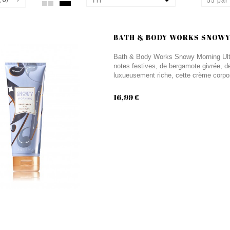
Tri
55 par
BATH & BODY WORKS SNOWY 
Bath & Body Works Snowy Morning Ult
notes festives, de bergamote givrée, de
luxueusement riche, cette crème corpor
16,99 €